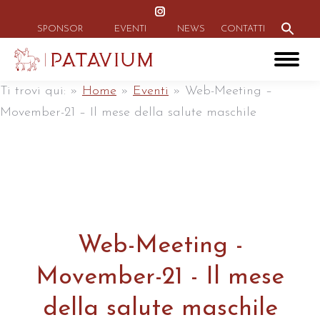
Instagram
Search
for:
page
SPONSOR
EVENTI
NEWS
CONTATTI
Search Button
opens
in
new
Ti trovi qui:
»
Home
»
Eventi
»
Web-Meeting –
window
Movember-21 – Il mese della salute maschile
Web-Meeting -
Movember-21 - Il mese
della salute maschile