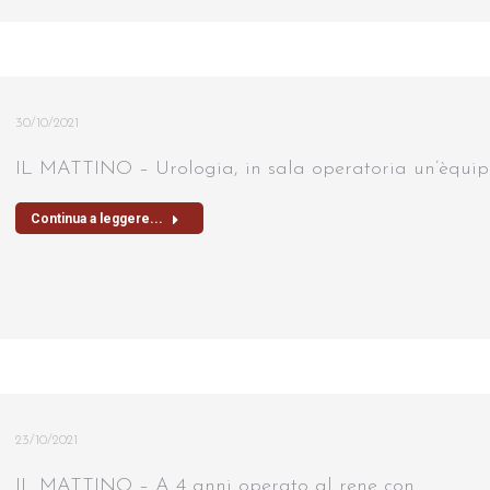
30/10/2021
IL MATTINO – Urologia, in sala operatoria un’èquipe
Continua a leggere...
23/10/2021
IL MATTINO – A 4 anni operato al rene con…