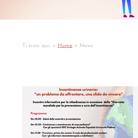
Ti trovi qui:
»
Home
»
News