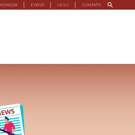
Search
SPONSOR
EVENTI
NEWS
CONTATTI
for:
Search Button