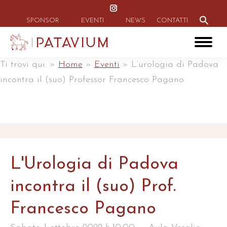
Instagram
Search
for:
page
SPONSOR
EVENTI
NEWS
CONTATTI
Search Button
opens
in
new
Ti trovi qui:
»
Home
»
Eventi
»
L’urologia di Padova
window
incontra il (suo) Professor Francesco Pagano
L'Urologia di Padova
incontra il (suo) Prof.
Francesco Pagano