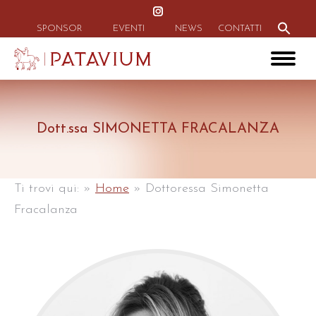
Instagram
Search
for:
page
SPONSOR
EVENTI
NEWS
CONTATTI
Search Button
opens
in
new
window
Dott.ssa SIMONETTA FRACALANZA
Ti trovi qui:
»
Home
»
Dottoressa Simonetta
Fracalanza